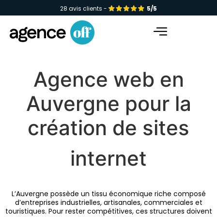
28 avis clients -
5/5
Facebook-f
Instagram
Linkedin-in
Agence web en
Auvergne pour la
création de sites
internet
L’Auvergne possède un tissu économique riche composé
d’entreprises industrielles, artisanales, commerciales et
touristiques. Pour rester compétitives, ces structures doivent