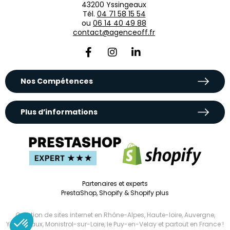
43200 Yssingeaux
Tél.
04 71 58 15 54
ou
06 14 40 49 88
contact@agenceoff.fr
Nos Compétences
Plus d’informations
Partenaires et experts
PrestaShop, Shopify & Shopify plus
Création de sites internet en Rhône-Alpes
,
Haute-loire
,
Auvergne
,
Yssingeaux
, Monistrol-sur-Loire,
le Puy-en-Velay
et
partout en France !