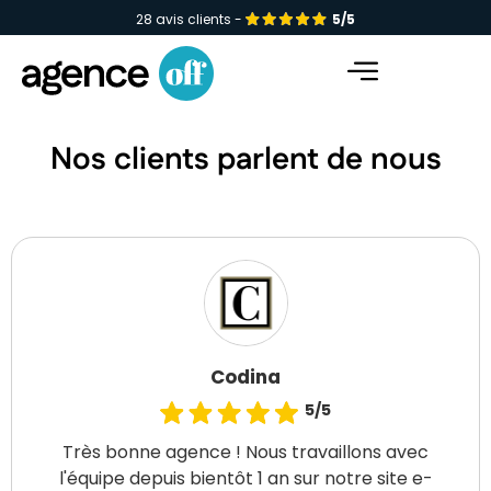
28 avis clients -
5/5
Facebook-f
Instagram
Linkedin-in
Nos clients
parlent de nous
Codina
5/5
Très bonne agence ! Nous travaillons avec
l'équipe depuis bientôt 1 an sur notre site e-