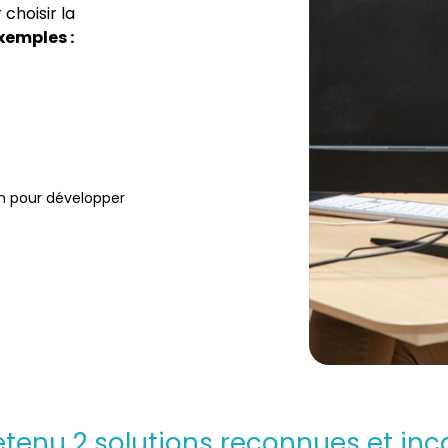
choisir la
exemples :
in pour développer
tenu 2 solutions reconnues et inc