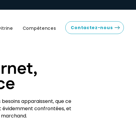
Contactez-nous
vitrine
Compétences
rnet,
ce
s besoins apparaissent, que ce
ont évidemment confrontées, et
b marchand.