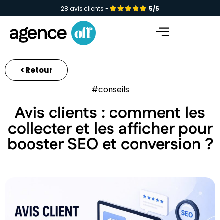
28 avis clients -
5/5
Facebook-f
Instagram
Linkedin-in
< Retour
#conseils
Avis clients : comment les
collecter et les afficher pour
booster SEO et conversion ?