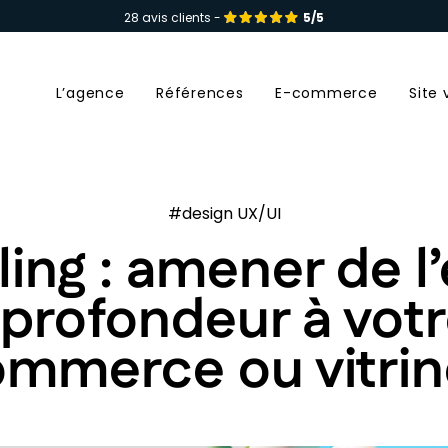
28 avis clients -
5/5
L’agence
Références
E-commerce
Site 
#design UX/UI
ling : amener de 
 profondeur à votr
mmerce ou vitrin