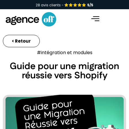
28 avis clients -
5/5
Facebook-f
Instagram
Linkedin-in
< Retour
#intégration et modules
Guide pour une migration
réussie vers Shopify