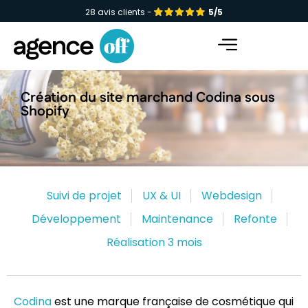
28 avis clients -
5/5
Facebook-f
Instagram
Linkedin-in
Création du site marchand Codina sous
Shopify
Suivi de projet
UX & UI
Webdesign
Développement
Maintenance
Refonte
Réalisation 3 mois
Codina
est une marque française de cosmétique qui