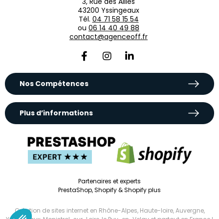
3, Rue des Alliés
43200 Yssingeaux
Tél.
04 71 58 15 54
ou
06 14 40 49 88
contact@agenceoff.fr
Nos Compétences
Plus d’informations
Partenaires et experts
PrestaShop, Shopify & Shopify plus
Création de sites internet en Rhône-Alpes
,
Haute-loire
,
Auvergne
,