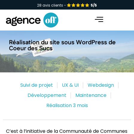
28 avis clients -
5/5
Facebook-f
Instagram
Linkedin-in
Réalisation du site sous WordPress de
Coeur des Sucs
Suivi de projet
UX & UI
Webdesign
Développement
Maintenance
Réalisation 3 mois
C’est à l’initiative de la Communauté de Communes