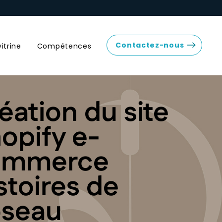
Contactez-nous
vitrine
Compétences
éation du site
opify e-
ommerce
stoires de
seau