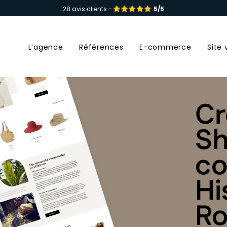
28 avis clients -
5/5
L’agence
Références
E-commerce
Site 
Cr
Sh
c
Hi
Ro