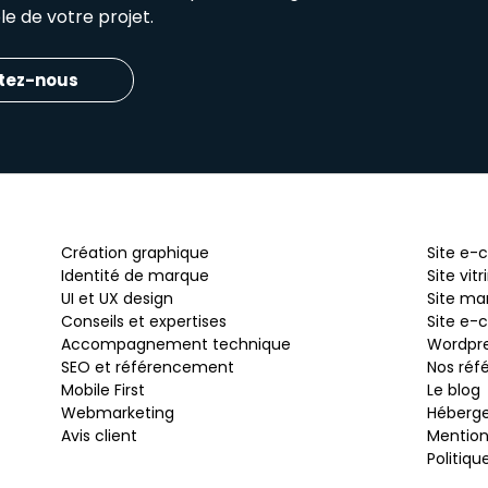
e de votre projet.
tez-nous
Création graphique
Site e
Identité de marque
Site vitr
UI et UX design
Site ma
Conseils et expertises
Site e-
Accompagnement technique
Wordpr
SEO et référencement
Nos réf
Mobile First
Le blog
Webmarketing
Héberg
Avis client
Mention
Politiqu
s Options