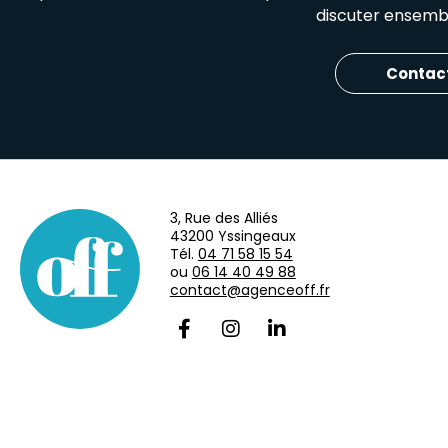
discuter ensembl
Contac
3, Rue des Alliés
43200 Yssingeaux
Tél.
04 71 58 15 54
ou
06 14 40 49 88
contact@agenceoff.fr
Axeptio consent
Plateforme de Gestion du Consentement : Personnalisez vo