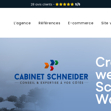
28 avis clients -
5/5
L’agence
Références
E-commerce
Site 
Cr
we
Sc
Wo