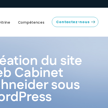
Contactez-nous
vitrine
Compétences
éation du site
b Cabinet
hneider sous
rdPress