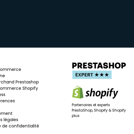
-commerce
ine
rchand Prestashop
commerce Shopify
ess
érences
Partenaires et experts
PrestaShop, Shopify & Shopify
ement
plus
s légales
e de confidentialité