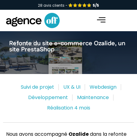
28 avis clients -
5/5
Facebook-f
Instagram
Linkedin-in
Refonte du site e-commerce Ozalide, un
site PrestaShop
Suivi de projet
UX & UI
Webdesign
Développement
Maintenance
Réalisation 4 mois
Nous avons accompagné
Ozalide
dans la refonte