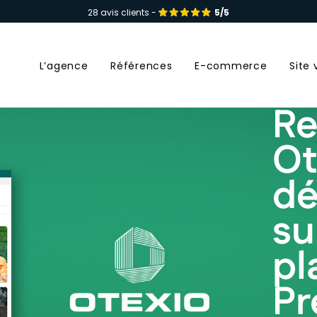
28 avis clients -
5/5
L’agence
Références
E-commerce
Site 
Re
Ot
d
su
pl
Pr