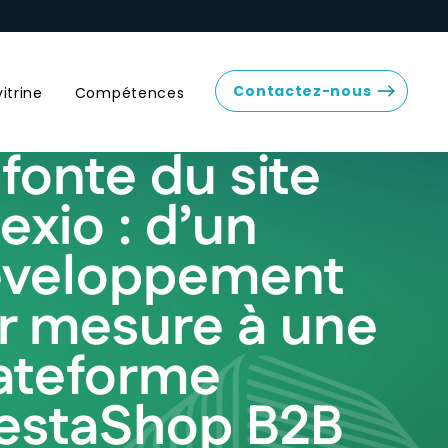
Contactez-nous
vitrine
Compétences
fonte du site
exio : d’un
éveloppement
r mesure à une
ateforme
estaShop B2B