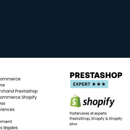
-commerce
ine
rchand Prestashop
commerce Shopify
ess
érences
Partenaires et experts
PrestaShop, Shopify & Shopify
ement
plus
s légales