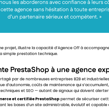
t nous les aborderons avec confiance à leurs c
tte agence sans hésitation à toute entrepris
d’un partenaire sérieux et compétent. »
e projet, illustre la capacité d’Agence Off à accompagn
a simple prestation technique.
fonte PrestaShop à une agence e
rtagé par de nombreuses entreprises B2B et industrielles
que d’autonomie, coûts de maintenance qui s’accumulent,
s techniques et SEO — autant de signaux qui doivent alerter
rce et certifiée PrestaShop
permet de sécuriser cette 
sant les bases d’un site administrable, évolutif et capabl