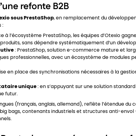
’une refonte B2B
texio sous PrestaShop
, en remplacement du développem
 :
ce à l’écosystème PrestaShop, les équipes d’Otexio gagne
s produits, sans dépendre systématiquement d’un dévelop
lutive
: PrestaShop, solution e-commerce mature et large
tiques professionnelles, avec un écosystème de modules p
ise en place des synchronisations nécessaires à la gestio
tataire unique
: en s’appuyant sur une solution standard
 futur.
langues (français, anglais, allemand), reflète l’étendue du
g bags, contenants industriels et structures anti-envol
nels.