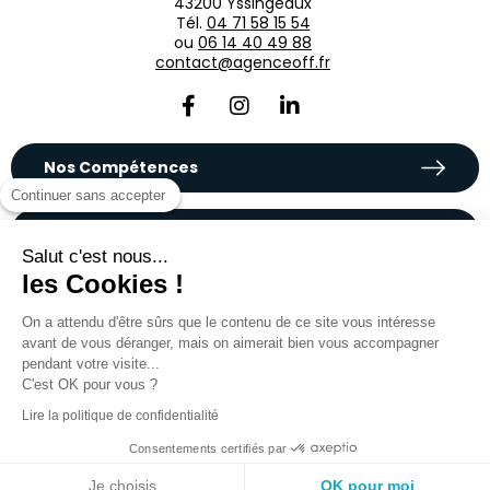
43200 Yssingeaux
Tél.
04 71 58 15 54
ou
06 14 40 49 88
contact@agenceoff.fr
Nos Compétences
Continuer sans accepter
Plus d’informations
Salut c'est nous...
les Cookies !
On a attendu d'être sûrs que le contenu de ce site vous intéresse
avant de vous déranger, mais on aimerait bien vous accompagner
pendant votre visite...
C'est OK pour vous ?
Partenaires et experts
PrestaShop, Shopify & Shopify plus
Lire la politique de confidentialité
Consentements certifiés par
Création de sites internet en Rhône-Alpes
,
Haute-loire
,
Auvergne
,
Yssingeaux
, Monistrol-sur-Loire,
le Puy-en-Velay
et
partout en France !
Je choisis
OK pour moi