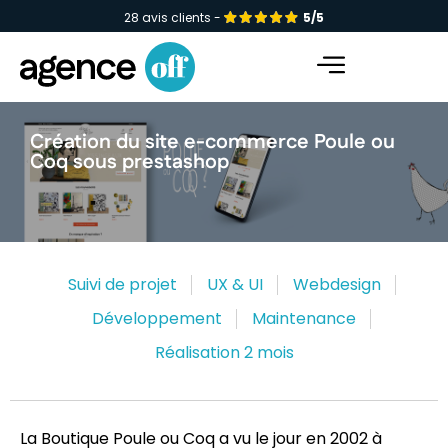
28 avis clients -
5/5
Facebook-f
Instagram
Linkedin-in
Création du site e-commerce Poule ou
Coq sous prestashop
Suivi de projet
UX & UI
Webdesign
Développement
Maintenance
Réalisation 2 mois
La Boutique Poule ou Coq a vu le jour en 2002 à