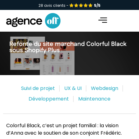
28 avis clients -
5/5
Facebook-f
Instagram
Linkedin-in
Refonte du site marchand Colorful Black
sous Shopify Plus
Suivi de projet
UX & UI
Webdesign
Développement
Maintenance
Colorful Black, c’est un projet familial : la vision
d’Anna avec le soutien de son conjoint Frédéric.