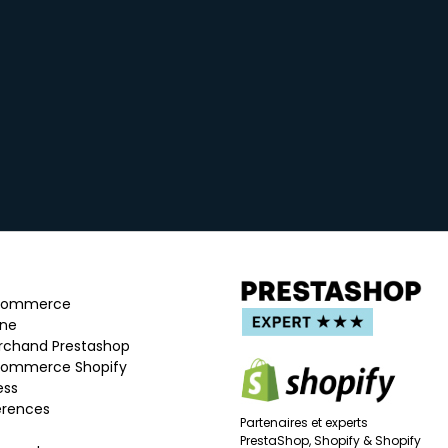
-commerce
ine
rchand Prestashop
commerce Shopify
ess
érences
Partenaires et experts
PrestaShop, Shopify & Shopify