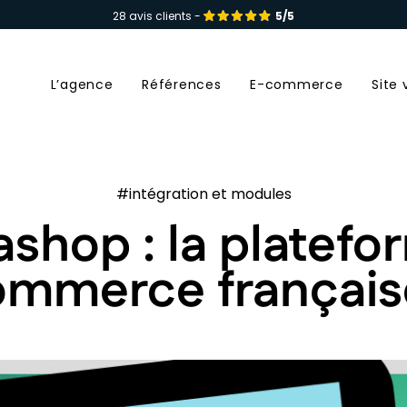
28 avis clients -
5/5
L’agence
Références
E-commerce
Site 
#intégration et modules
ashop : la platefo
mmerce français