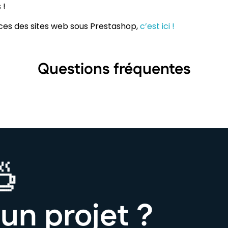
 !
ces des sites web sous Prestashop,
c’est ici !
Questions fréquentes
un projet ?