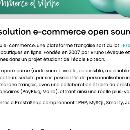
 solution e-commerce open sourc
u e-commerce, une plateforme française sort du lot :
Pr
0 boutiques en ligne. Fondée en 2007 par Bruno Lévêque e
nes dans un projet étudiant de l’école Epitech.
pen source (code source visible, accessible, modifiable
sateurs séduits par ses possibilités de personnalisation in
marché français, avec une collaboration étroite de prestat
ncaires (PayPlug, Mollie), offrant ainsi une réelle plus-val
ntes à PrestaShop comprennent : PHP, MySQL, Smarty, Jav