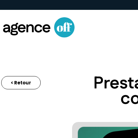
Prest
< Retour
co