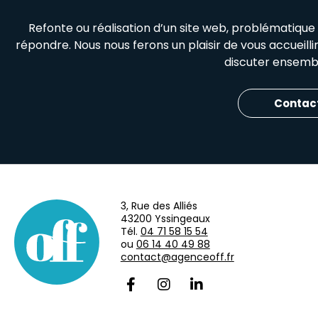
Refonte ou réalisation d’un site web, problématiqu
répondre. Nous nous ferons un plaisir de vous accueill
discuter ensembl
Contac
3, Rue des Alliés
43200 Yssingeaux
Tél.
04 71 58 15 54
ou
06 14 40 49 88
contact@agenceoff.fr