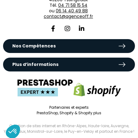
Tél.
04 71 58 15 54
ou
06 14 40 49 88
contact@agenceoff.fr
Nos Compétences
Plus d’informations
Partenaires et experts
PrestaShop, Shopify & Shopify plus
Création de sites internet en Rhône-Alpes
,
Haute-loire
,
Auvergne
,
Yssingeaux
, Monistrol-sur-Loire,
le Puy-en-Velay
et
partout en France !