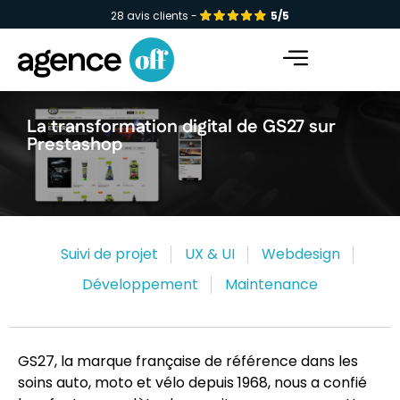
28 avis clients -
5/5
Facebook-f
Instagram
Linkedin-in
La transformation digital de GS27 sur
Prestashop
Suivi de projet
UX & UI
Webdesign
Développement
Maintenance
GS27, la marque française de référence dans les
soins auto, moto et vélo depuis 1968, nous a confié