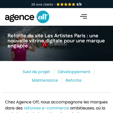
28 avis clients -
5/5
Facebook-f
Instagram
Linkedin-in
Refonte du site Les Artistes Paris : une
nouvelle vitrine digitale pour une marque
engagée
Suivi de projet
Développement
Maintenance
Refonte
Chez Agence Off, nous accompagnons les marques
dans des
refontes e-commerce
ambitieuses, où la